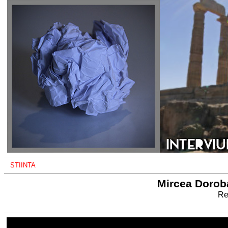
STIINTA
Mircea Doroba
Re